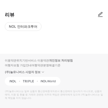
리뷰
NOL 인터파크투어
NOL
별
사
에서
점
진/
작성
높
동
된
은
영
리뷰
순
상
이용약관
위치기반서비스 이용약관
개인정보 처리방침
입니
여행자보험 가입안내
여행약관
분쟁해결기준
다.
(주)놀유니버스 사업자 정보
별
사
NOL
Triple
Interpark Global
점
진/
높
동
(주)놀유니버스
는 일부 상품의 통신판매중개자로서 통신판매의 당사자가 아니므로, 상품의
예약, 이용 및 환불 등 거래와 관련된 의무와 책임은 판매자에게 있으며
은
영
(주)놀유니버스
는 일
체 책임을 지지 않습니다.
순
상