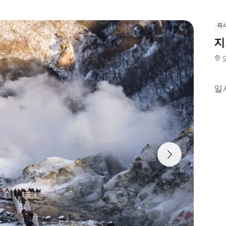
즉
지
일