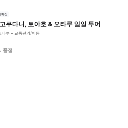
시확정
고쿠다니, 토야호 & 오타루 일일 투어
오타루
교통편의/이동
시품절