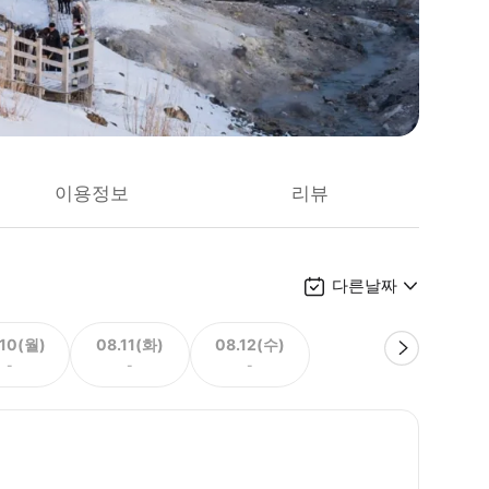
이용정보
리뷰
다른날짜
.10(월)
08.11(화)
08.12(수)
-
-
-