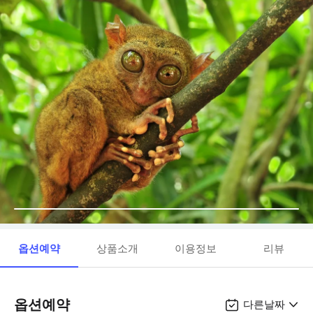
옵션예약
상품소개
이용정보
리뷰
옵션예약
다른날짜