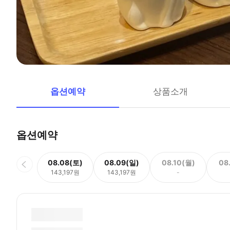
옵션예약
상품소개
옵션예약
08.08(토)
08.09(일)
08.10(월)
08
143,197원
143,197원
-