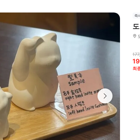
즉
도
177
19
최