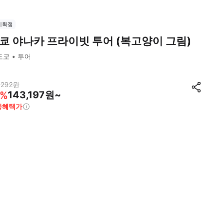
시확정
쿄 야나카 프라이빗 투어 (복고양이 그림)
도쿄
투어
,292
원
143,197원~
%
종혜택가