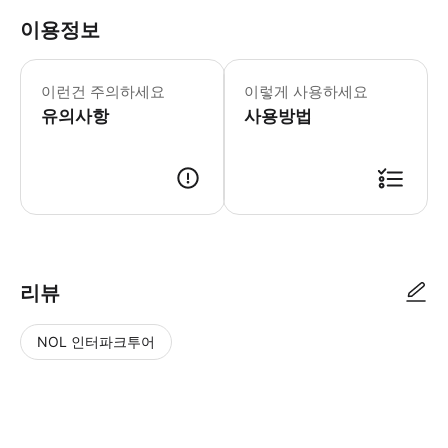
이용정보
⚠️해당 상품은 22:00 ~ 06:00 
이런건 주의하세요
이렇게 사용하세요
유의사항
사용방법
1. 인터파크/ 트리플에서 예약 후, 24시간 이내에 예약 확정이 됩니다. 트리
리뷰
NOL 인터파크투어
NOL
별
사
에서
점
진/
작성
높
동