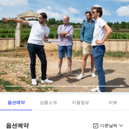
옵션예약
상품소개
이용정보
리뷰
옵션예약
다른날짜