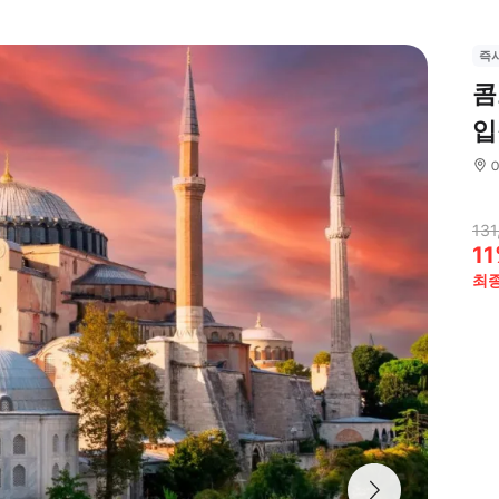
즉
콤
입
131
11
최