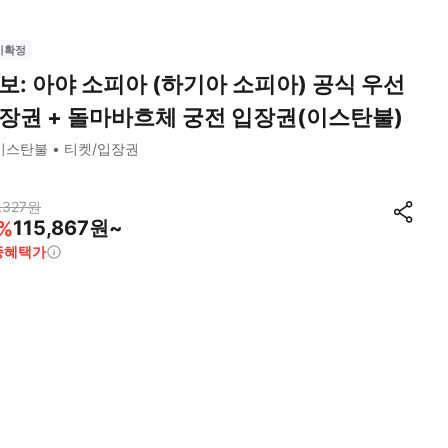
시확정
보: 아야 소피아 (하기아 소피아) 공식 우선
장권 + 돌마바흐체 궁전 입장권(이스탄불)
이스탄불
티켓/입장권
,327
원
115,867원~
%
종혜택가