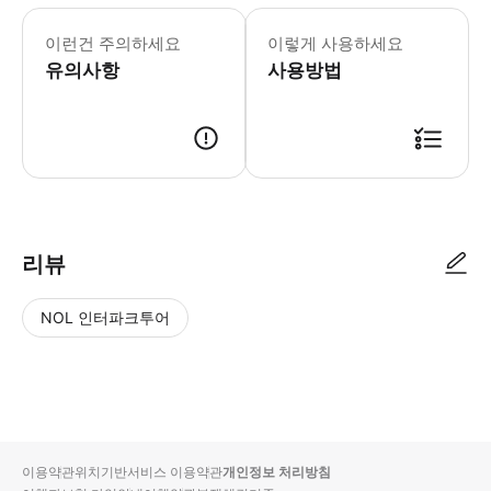
이런건 주의하세요
이렇게 사용하세요
유의사항
사용방법
리뷰
NOL 인터파크투어
NOL
별
사
에서
점
진/
작성
높
동
된
은
영
리뷰
순
상
이용약관
위치기반서비스 이용약관
개인정보 처리방침
입니