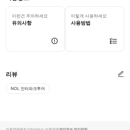
* 소요시간 : 240분 (옵션에 따라 소
이런건 주의하세요
이렇게 사용하세요
유의사항
사용방법
● 예약접수 후 확정이 되면 이용가능합니다. ● 바우처에 안내된 사용 방법
리뷰
NOL 인터파크투어
NOL
별
사
에서
점
진/
작성
높
동
된
은
영
리뷰
순
상
이용약관
위치기반서비스 이용약관
개인정보 처리방침