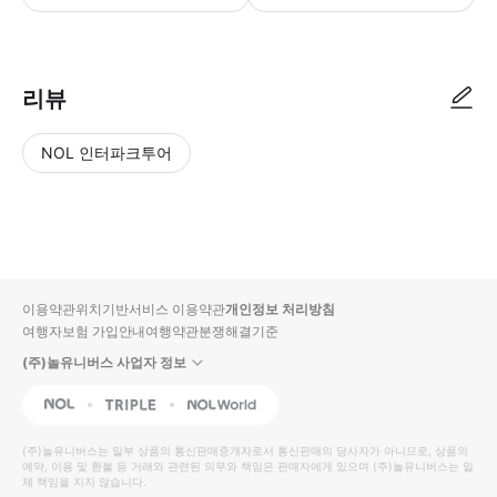
리뷰
NOL 인터파크투어
NOL
별
사
에서
점
진/
작성
높
동
된
은
영
리뷰
순
상
이용약관
위치기반서비스 이용약관
개인정보 처리방침
입니
여행자보험 가입안내
여행약관
분쟁해결기준
다.
(주)놀유니버스 사업자 정보
별
사
NOL
Triple
Interpark Global
점
진/
높
동
(주)놀유니버스
는 일부 상품의 통신판매중개자로서 통신판매의 당사자가 아니므로, 상품의
예약, 이용 및 환불 등 거래와 관련된 의무와 책임은 판매자에게 있으며
은
영
(주)놀유니버스
는 일
체 책임을 지지 않습니다.
순
상