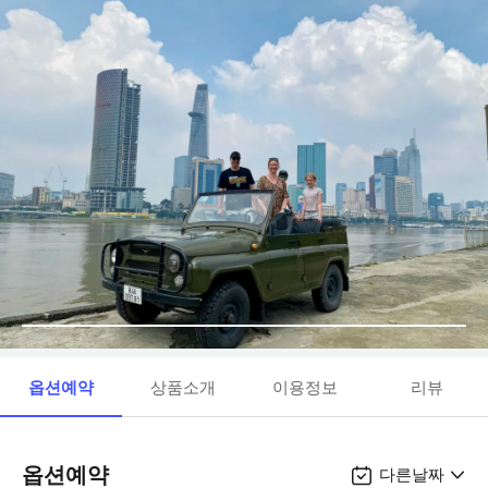
옵션예약
상품소개
이용정보
리뷰
옵션예약
다른날짜