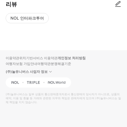
리뷰
NOL 인터파크투어
NOL
별
사
에서
점
진/
작성
높
동
된
은
영
리뷰
순
상
이용약관
위치기반서비스 이용약관
개인정보 처리방침
입니
여행자보험 가입안내
여행약관
분쟁해결기준
다.
(주)놀유니버스 사업자 정보
별
사
NOL
Triple
Interpark Global
점
진/
높
동
(주)놀유니버스
는 일부 상품의 통신판매중개자로서 통신판매의 당사자가 아니므로, 상품의
예약, 이용 및 환불 등 거래와 관련된 의무와 책임은 판매자에게 있으며
은
영
(주)놀유니버스
는 일
체 책임을 지지 않습니다.
순
상