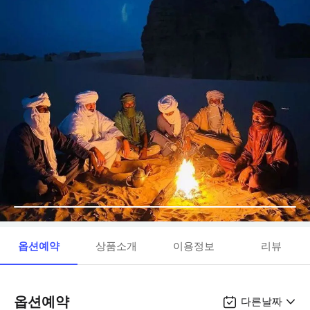
옵션예약
상품소개
이용정보
리뷰
옵션예약
다른날짜