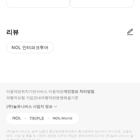
리뷰
NOL 인터파크투어
NOL
별
사
에서
점
진/
작성
높
동
된
은
영
리뷰
순
상
이용약관
위치기반서비스 이용약관
개인정보 처리방침
입니
여행자보험 가입안내
여행약관
분쟁해결기준
다.
(주)놀유니버스 사업자 정보
별
사
NOL
Triple
Interpark Global
점
진/
높
동
(주)놀유니버스
는 일부 상품의 통신판매중개자로서 통신판매의 당사자가 아니므로, 상품의
예약, 이용 및 환불 등 거래와 관련된 의무와 책임은 판매자에게 있으며
은
영
(주)놀유니버스
는 일
체 책임을 지지 않습니다.