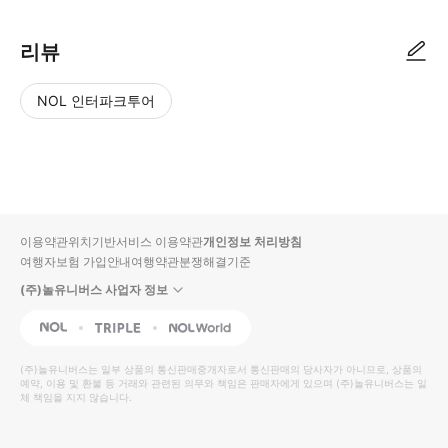
리뷰
NOL 인터파크투어
NOL
별
사
에서
점
진/
작성
높
동
된
은
영
리뷰
순
상
이용약관
위치기반서비스 이용약관
개인정보 처리방침
입니
여행자보험 가입안내
여행약관
분쟁해결기준
다.
(주)놀유니버스 사업자 정보
별
사
NOL
Triple
Interpark Global
점
진/
높
동
(주)놀유니버스
는 일부 상품의 통신판매중개자로서 통신판매의 당사자가 아니므로, 상품의
예약, 이용 및 환불 등 거래와 관련된 의무와 책임은 판매자에게 있으며
은
영
(주)놀유니버스
는 일
체 책임을 지지 않습니다.
순
상