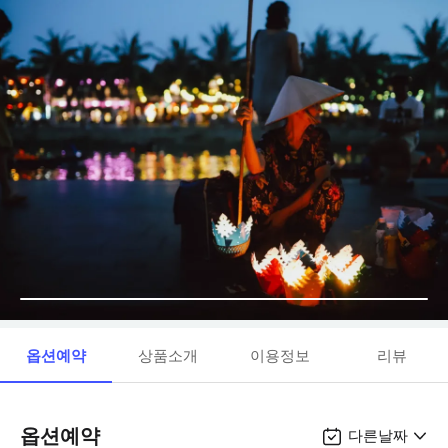
옵션예약
상품소개
이용정보
리뷰
옵션예약
다른날짜