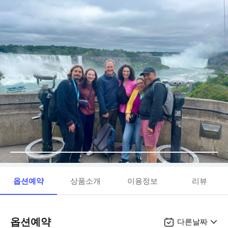
옵션예약
상품소개
이용정보
리뷰
옵션예약
다른날짜