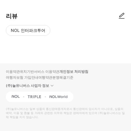
리뷰
NOL 인터파크투어
NOL
별
사
에서
점
진/
작성
높
동
된
은
영
리뷰
순
상
이용약관
위치기반서비스 이용약관
개인정보 처리방침
입니
여행자보험 가입안내
여행약관
분쟁해결기준
다.
(주)놀유니버스 사업자 정보
별
사
NOL
Triple
Interpark Global
점
진/
높
동
(주)놀유니버스
는 일부 상품의 통신판매중개자로서 통신판매의 당사자가 아니므로, 상품의
예약, 이용 및 환불 등 거래와 관련된 의무와 책임은 판매자에게 있으며
은
영
(주)놀유니버스
는 일
체 책임을 지지 않습니다.
순
상