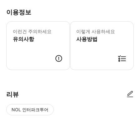
이용정보
본 액티비티에는 강화된 건강 & 위생 
- Tip:
이런건 주의하세요
이렇게 사용하세요
- 추가정보 * 본 이동 서비스는 아동
유의사항
- 예약확정 * 예약 후 확정 여부를 
사용방법
- 추가요금표 * 추가 요금은 현금으로 운
리뷰
NOL 인터파크투어
NOL
별
사
에서
점
진/
작성