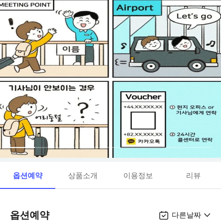
옵션예약
상품소개
이용정보
리뷰
옵션예약
다른날짜