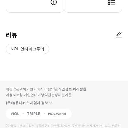
★★ 픽업 순서 (비행기 도착 후) ★★ ① 입국 심사 → ② 수화물 찾기(
리뷰
NOL 인터파크투어
NOL
별
사
에서
점
진/
작성
높
동
된
은
영
리뷰
순
상
이용약관
위치기반서비스 이용약관
개인정보 처리방침
입니
여행자보험 가입안내
여행약관
분쟁해결기준
다.
(주)놀유니버스 사업자 정보
별
사
NOL
Triple
Interpark Global
점
진/
높
동
(주)놀유니버스
는 일부 상품의 통신판매중개자로서 통신판매의 당사자가 아니므로, 상품의