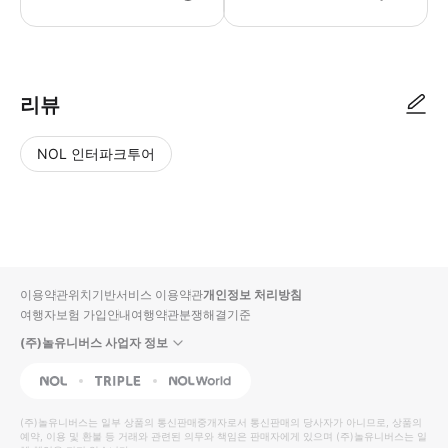
리뷰
NOL 인터파크투어
NOL
별
사
에서
점
진/
작성
높
동
된
은
영
리뷰
순
상
이용약관
위치기반서비스 이용약관
개인정보 처리방침
입니
여행자보험 가입안내
여행약관
분쟁해결기준
다.
(주)놀유니버스 사업자 정보
별
사
NOL
Triple
Interpark Global
점
진/
높
동
(주)놀유니버스
는 일부 상품의 통신판매중개자로서 통신판매의 당사자가 아니므로, 상품의
예약, 이용 및 환불 등 거래와 관련된 의무와 책임은 판매자에게 있으며
은
영
(주)놀유니버스
는 일