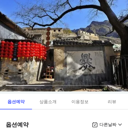
옵션예약
상품소개
이용정보
리뷰
옵션예약
다른날짜