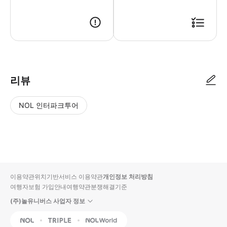
리뷰
NOL 인터파크투어
NOL
별
사
에서
점
진/
작성
높
동
된
은
영
리뷰
순
상
이용약관
위치기반서비스 이용약관
개인정보 처리방침
입니
여행자보험 가입안내
여행약관
분쟁해결기준
다.
(주)놀유니버스 사업자 정보
별
사
NOL
Triple
Interpark Global