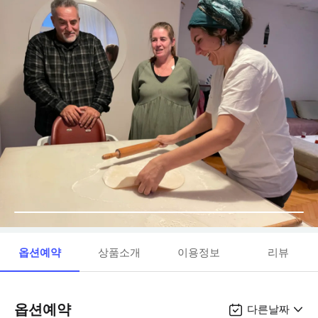
옵션예약
상품소개
이용정보
리뷰
옵션예약
다른날짜