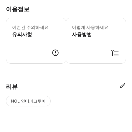
이용정보
이런건 주의하세요
이렇게 사용하세요
유의사항
사용방법
- 이용 안내 - 지점명 & 주소 * Sagaya Ginza * 주소: Tokyo, Chuo, Ginz
리뷰
NOL 인터파크투어
NOL
별
사
에서
점
진/
작성
높
동