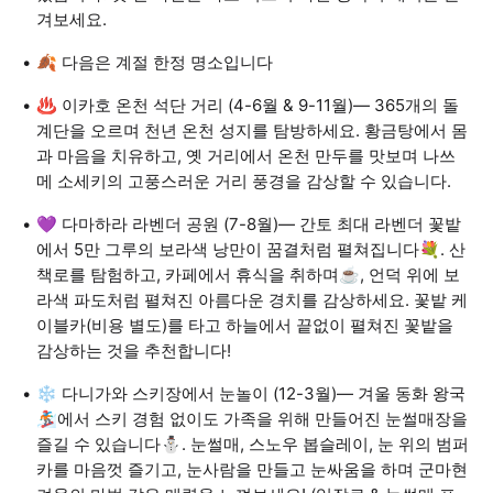
겨보세요.
🍂 다음은 계절 한정 명소입니다
♨️ 이카호 온천 석단 거리 (4-6월 & 9-11월)— 365개의 돌
계단을 오르며 천년 온천 성지를 탐방하세요. 황금탕에서 몸
과 마음을 치유하고, 옛 거리에서 온천 만두를 맛보며 나쓰
메 소세키의 고풍스러운 거리 풍경을 감상할 수 있습니다.
💜 다마하라 라벤더 공원 (7-8월)— 간토 최대 라벤더 꽃밭
에서 5만 그루의 보라색 낭만이 꿈결처럼 펼쳐집니다💐. 산
책로를 탐험하고, 카페에서 휴식을 취하며☕️, 언덕 위에 보
라색 파도처럼 펼쳐진 아름다운 경치를 감상하세요. 꽃밭 케
이블카(비용 별도)를 타고 하늘에서 끝없이 펼쳐진 꽃밭을
감상하는 것을 추천합니다!
❄️ 다니가와 스키장에서 눈놀이 (12-3월)— 겨울 동화 왕국
🏂에서 스키 경험 없이도 가족을 위해 만들어진 눈썰매장을
즐길 수 있습니다⛄️. 눈썰매, 스노우 봅슬레이, 눈 위의 범퍼
카를 마음껏 즐기고, 눈사람을 만들고 눈싸움을 하며 군마현