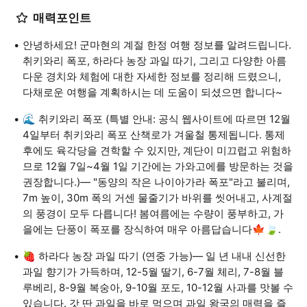
매력포인트
안녕하세요! 군마현의 계절 한정 여행 정보를 알려드립니다.
취키와리 폭포, 하라다 농장 과일 따기, 그리고 다양한 아름
다운 경치와 체험에 대한 자세한 정보를 정리해 드렸으니,
다채로운 여행을 계획하시는 데 도움이 되셨으면 합니다~
🌊 취키와리 폭포 (특별 안내: 공식 웹사이트에 따르면 12월
4일부터 취키와리 폭포 산책로가 겨울철 통제됩니다. 통제
후에도 육각당을 견학할 수 있지만, 계단이 미끄럽고 위험하
므로 12월 7일~4월 1일 기간에는 가와고에를 방문하는 것을
권장합니다.)— "동양의 작은 나이아가라 폭포"라고 불리며,
7m 높이, 30m 폭의 거센 물줄기가 바위를 씻어내고, 사계절
의 풍경이 모두 다릅니다! 봄여름에는 수량이 풍부하고, 가
을에는 단풍이 폭포를 장식하여 매우 아름답습니다🍁🍃.
🍓 하라다 농장 과일 따기 (연중 가능)— 일 년 내내 신선한
과일 향기가 가득하며, 12-5월 딸기, 6-7월 체리, 7-8월 블
루베리, 8-9월 복숭아, 9-10월 포도, 10-12월 사과를 맛볼 수
있습니다. 갓 딴 과일을 바로 먹으며 과일 왕국의 매력을 즐