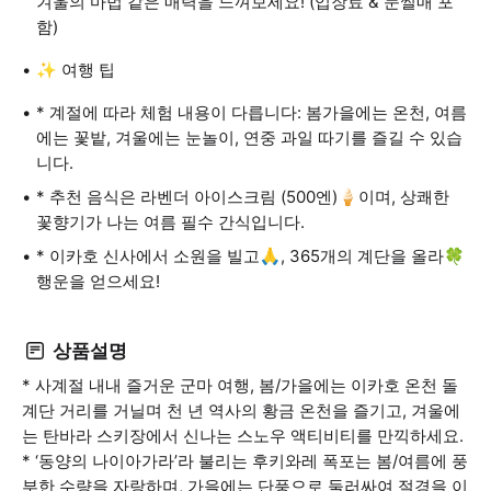
겨울의 마법 같은 매력을 느껴보세요! (입장료 & 눈썰매 포
함)
✨ 여행 팁
* 계절에 따라 체험 내용이 다릅니다: 봄가을에는 온천, 여름
에는 꽃밭, 겨울에는 눈놀이, 연중 과일 따기를 즐길 수 있습
니다.
* 추천 음식은 라벤더 아이스크림 (500엔)🍦이며, 상쾌한
꽃향기가 나는 여름 필수 간식입니다.
* 이카호 신사에서 소원을 빌고🙏, 365개의 계단을 올라🍀
행운을 얻으세요!
상품설명
* 사계절 내내 즐거운 군마 여행, 봄/가을에는 이카호 온천 돌
계단 거리를 거닐며 천 년 역사의 황금 온천을 즐기고, 겨울에
는 탄바라 스키장에서 신나는 스노우 액티비티를 만끽하세요.
* ‘동양의 나이아가라’라 불리는 후키와레 폭포는 봄/여름에 풍
부한 수량을 자랑하며, 가을에는 단풍으로 둘러싸여 절경을 이