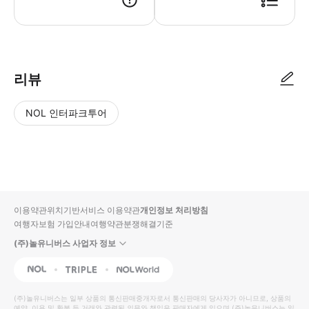
리뷰
NOL 인터파크투어
NOL
별
사
에서
점
진/
작성
높
동
된
은
영
리뷰
순
상
이용약관
위치기반서비스 이용약관
개인정보 처리방침
입니
여행자보험 가입안내
여행약관
분쟁해결기준
다.
(주)놀유니버스 사업자 정보
별
사
NOL
Triple
Interpark Global
점
진/
높
동
(주)놀유니버스
는 일부 상품의 통신판매중개자로서 통신판매의 당사자가 아니므로, 상품의
예약, 이용 및 환불 등 거래와 관련된 의무와 책임은 판매자에게 있으며
(주)놀유니버스
는 일