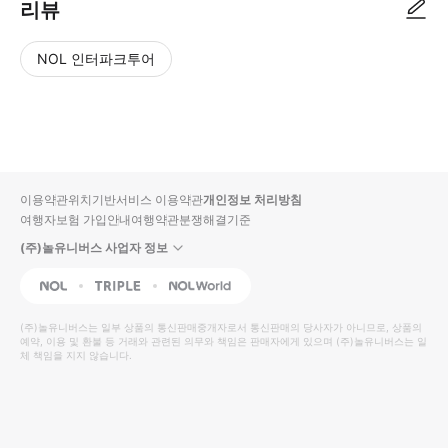
리뷰
NOL 인터파크투어
NOL
별
사
에서
점
진/
작성
높
동
된
은
영
리뷰
순
상
이용약관
위치기반서비스 이용약관
개인정보 처리방침
입니
여행자보험 가입안내
여행약관
분쟁해결기준
다.
(주)놀유니버스 사업자 정보
별
사
NOL
Triple
Interpark Global
점
진/
높
동
(주)놀유니버스
는 일부 상품의 통신판매중개자로서 통신판매의 당사자가 아니므로, 상품의
예약, 이용 및 환불 등 거래와 관련된 의무와 책임은 판매자에게 있으며
은
영
(주)놀유니버스
는 일
체 책임을 지지 않습니다.
순
상