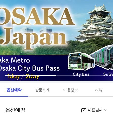
옵션예약
상품소개
이용정보
리뷰
옵션예약
다른날짜