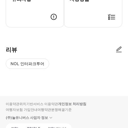
● 예약접수 후 확정이 되면 이용가능합니다. ● 바우처에 안내된 사용 방법
리뷰
NOL 인터파크투어
NOL
별
사
에서
점
진/
작성
높
동
된
은
영
리뷰
순
상
이용약관
위치기반서비스 이용약관
개인정보 처리방침
입니
여행자보험 가입안내
여행약관
분쟁해결기준
다.
(주)놀유니버스 사업자 정보
별
사