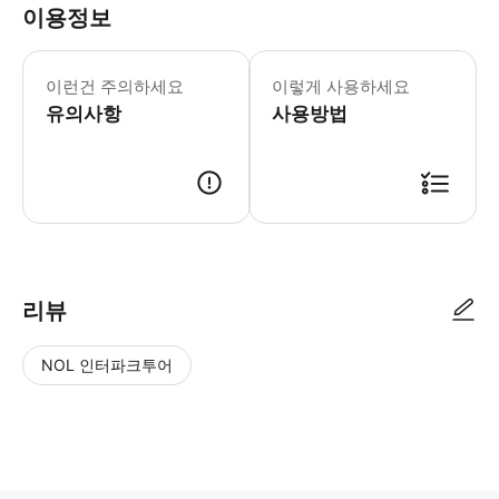
이용정보
예약 가능 여부는 상황에 따라 달라질 수
이런건 주의하세요
이렇게 사용하세요
유의사항
사용방법
● 예약접수 후 확정이 되면 이용가능합니다. ● 바우처에 안내된 사용 방법
리뷰
NOL 인터파크투어
NOL
별
사
에서
점
진/
작성
높
동
된
은
영