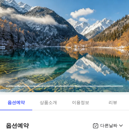
옵션예약
상품소개
이용정보
리뷰
옵션예약
다른날짜