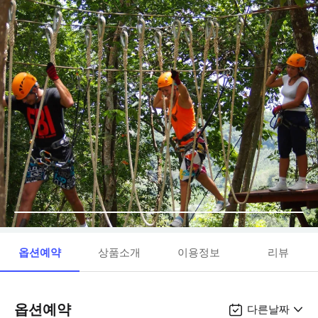
옵션예약
상품소개
이용정보
리뷰
옵션예약
다른날짜