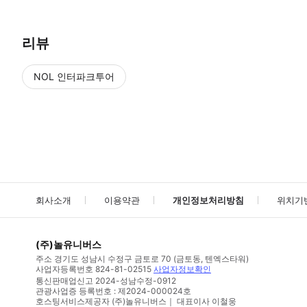
리뷰
NOL 인터파크투어
NOL
에서 작성된 리뷰 입니다.
별점 높은순
별점 높은순
회사소개
이용약관
개인정보처리방침
위치기
(주)놀유니버스
주소
경기도 성남시 수정구 금토로 70 (금토동, 텐엑스타워)
사업자등록번호
824-81-02515
사업자정보확인
통신판매업신고
2024-성남수정-0912
관광사업증 등록번호 : 제2024-000024호
호스팅서비스제공자 (주)놀유니버스｜ 대표이사 이철웅