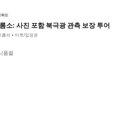
시확정
롬소: 사진 포함 북극광 관측 보장 투어
트롬쇠
티켓/입장권
시품절