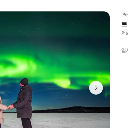
즉
트
일