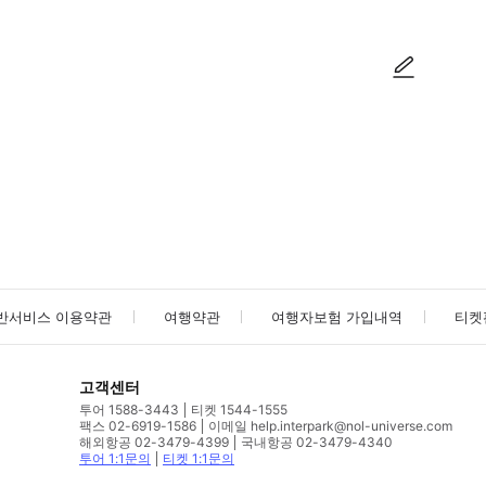
사진/동영상
사진/동영상
반서비스 이용약관
여행약관
여행자보험 가입내역
티켓
고객센터
투어 1588-3443
티켓 1544-1555
팩스 02-6919-1586
이메일 help.interpark@nol-universe.com
해외항공 02-3479-4399
국내항공 02-3479-4340
투어 1:1문의
티켓 1:1문의