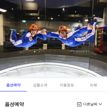
옵션예약
상품소개
이용정보
리뷰
옵션예약
다른날짜