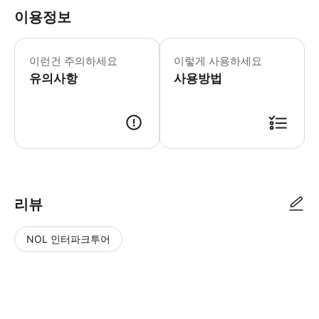
이용정보
어린이 규정: -3세 미만의 어린이들은 
이런건 주의하세요
이렇게 사용하세요
유의사항
사용방법
리뷰
NOL 인터파크투어
NOL
별
사
에서
점
진/
작성
높
동
된