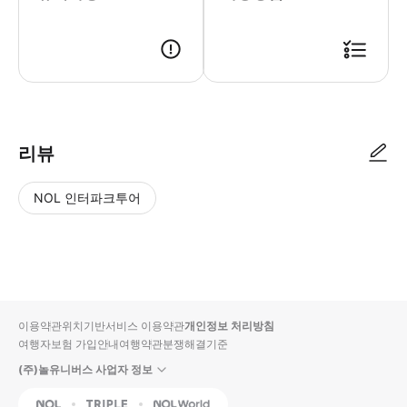
● 예약접수 후 확정이 되면 이용가능합니다. ● 바우처에 안내된 사용 방법
리뷰
NOL 인터파크투어
NOL
별
사
에서
점
진/
작성
높
동
된
은
영
리뷰
순
상
이용약관
위치기반서비스 이용약관
개인정보 처리방침
입니
여행자보험 가입안내
여행약관
분쟁해결기준
다.
(주)놀유니버스 사업자 정보
별
사