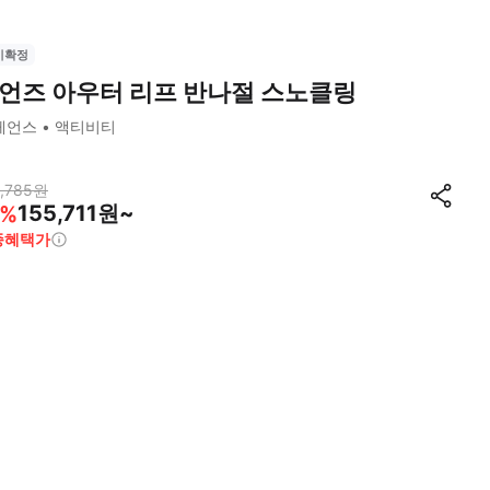
시확정
언즈 아우터 리프 반나절 스노클링
케언스
액티비티
,785
원
155,711원~
%
종혜택가