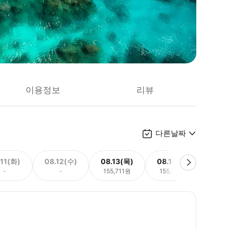
이용정보
리뷰
다른날짜
.11(화)
08.12(수)
08.13(목)
08.14(금)
08.
-
-
155,711원
155,711원
155