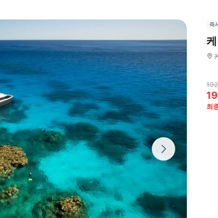
즉
케
192
19
최