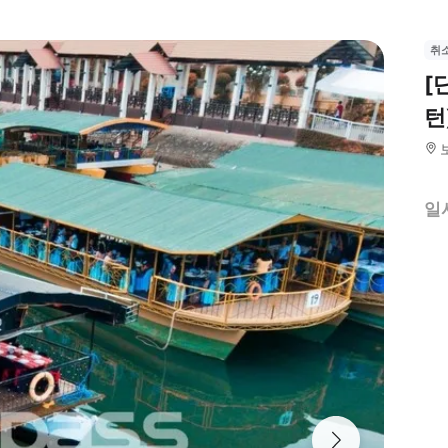
취
[
턴
일