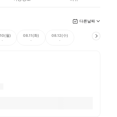
다른날짜
.10(월)
08.11(화)
08.12(수)
-
-
-