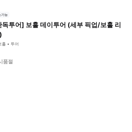
소가능
단독투어] 보홀 데이투어 (세부 픽업/보홀 리
)
보홀
투어
시품절