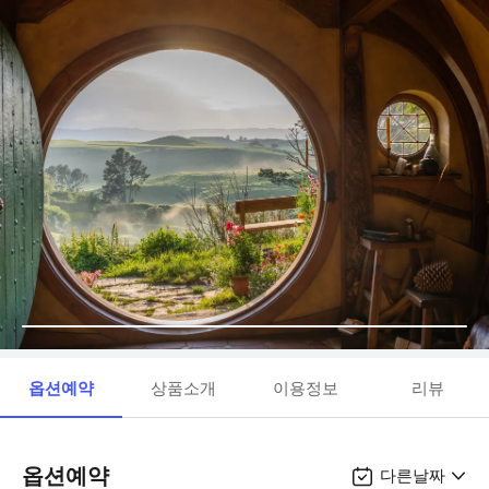
옵션예약
상품소개
이용정보
리뷰
옵션예약
다른날짜