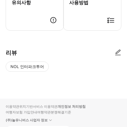
유의사항
사용방법
리뷰
NOL 인터파크투어
NOL
별
사
에서
점
진/
작성
높
동
된
은
영
리뷰
순
상
이용약관
위치기반서비스 이용약관
개인정보 처리방침
입니
여행자보험 가입안내
여행약관
분쟁해결기준
다.
(주)놀유니버스 사업자 정보