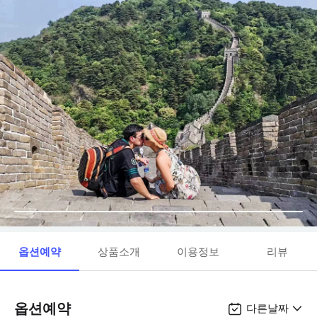
옵션예약
상품소개
이용정보
리뷰
옵션예약
다른날짜