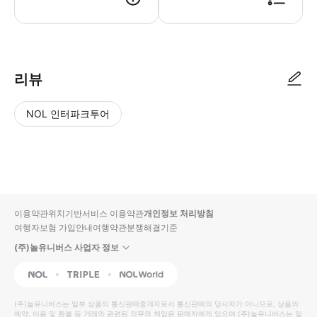
● 예약접수 후 확정이 되면 이용가능합니다. ● 바우처에 안내된 사용 방법
리뷰
NOL 인터파크투어
NOL
별
사
에서
점
진/
작성
높
동
된
은
영
리뷰
순
상
이용약관
위치기반서비스 이용약관
개인정보 처리방침
입니
여행자보험 가입안내
여행약관
분쟁해결기준
다.
(주)놀유니버스 사업자 정보
별
사
NOL
Triple
Interpark Global
점
진/
높
동
(주)놀유니버스
는 일부 상품의 통신판매중개자로서 통신판매의 당사자가 아니므로, 상품의
예약, 이용 및 환불 등 거래와 관련된 의무와 책임은 판매자에게 있으며
은
영
(주)놀유니버스
는 일