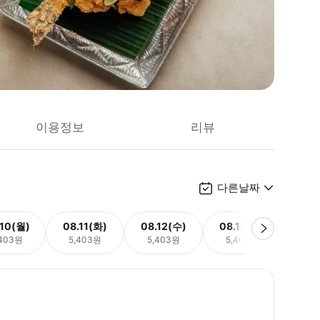
이용정보
리뷰
다른날짜
.10(월)
08.11(화)
08.12(수)
08.13(목)
08.
,403원
5,403원
5,403원
5,403원
5,