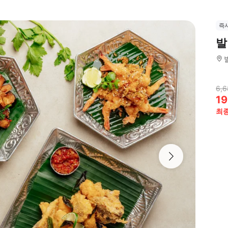
즉
발
6,6
19
최