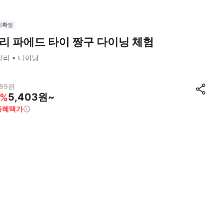
시확정
리 파에드 타이 짱구 다이닝 체험
발리
다이닝
89
원
5,403원~
%
종혜택가