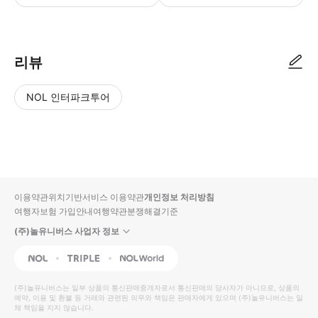
리뷰
NOL 인터파크투어
NOL
별
사
에서
점
진/
작성
높
동
된
은
영
리뷰
순
상
이용약관
위치기반서비스 이용약관
개인정보 처리방침
입니
여행자보험 가입안내
여행약관
분쟁해결기준
다.
(주)놀유니버스 사업자 정보
별
사
NOL
Triple
Interpark Global
점
진/
높
동
(주)놀유니버스
는 일부 상품의 통신판매중개자로서 통신판매의 당사자가 아니므로, 상품의
예약, 이용 및 환불 등 거래와 관련된 의무와 책임은 판매자에게 있으며
은
영
(주)놀유니버스
는 일
체 책임을 지지 않습니다.
순
상