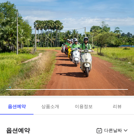
옵션예약
상품소개
이용정보
리뷰
옵션예약
다른날짜