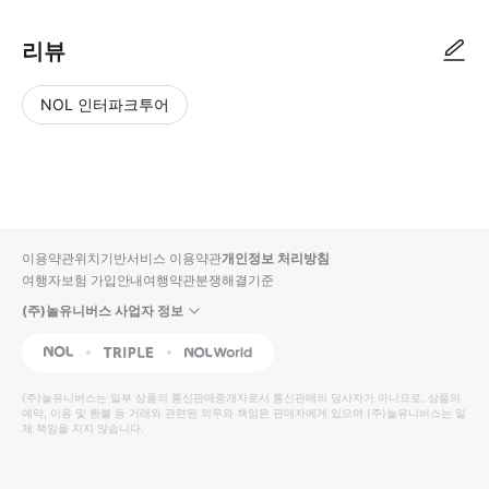
리뷰
NOL 인터파크투어
NOL
별
사
에서
점
진/
작성
높
동
된
은
영
리뷰
순
상
이용약관
위치기반서비스 이용약관
개인정보 처리방침
입니
여행자보험 가입안내
여행약관
분쟁해결기준
다.
(주)놀유니버스 사업자 정보
별
사
NOL
Triple
Interpark Global
점
진/
높
동
(주)놀유니버스
는 일부 상품의 통신판매중개자로서 통신판매의 당사자가 아니므로, 상품의
예약, 이용 및 환불 등 거래와 관련된 의무와 책임은 판매자에게 있으며
은
영
(주)놀유니버스
는 일
체 책임을 지지 않습니다.
순
상