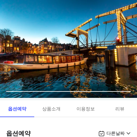
옵션예약
상품소개
이용정보
리뷰
옵션예약
다른날짜