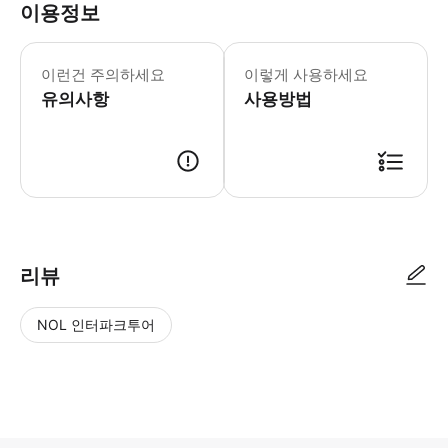
이용정보
주의사항 * 해상 상황 악화로 인해 안전
이런건 주의하세요
이렇게 사용하세요
유의사항
사용방법
리뷰
NOL 인터파크투어
NOL
별
사
에서
점
진/
작성
높
동
된
은
영