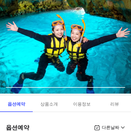
옵션예약
상품소개
이용정보
리뷰
옵션예약
다른날짜