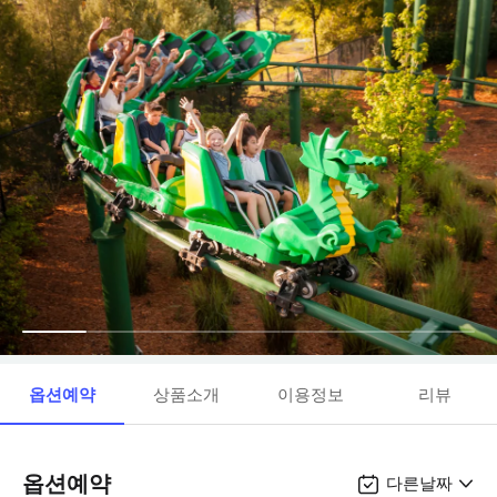
옵션예약
상품소개
이용정보
리뷰
옵션예약
다른날짜