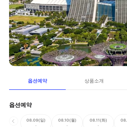
옵션예약
상품소개
옵션예약
08.09(일)
08.10(월)
08.11(화)
08
-
-
-