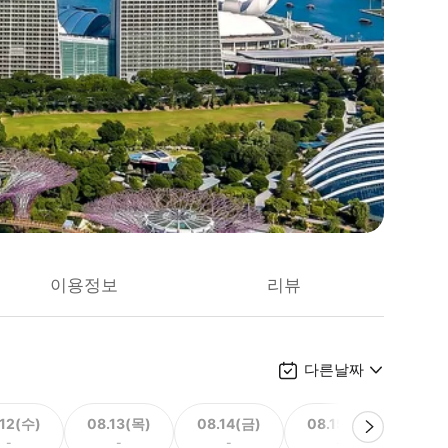
이용정보
리뷰
다른날짜
.12(수)
08.13(목)
08.14(금)
08.15(토)
08.
-
-
-
-
966