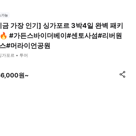
소가능
지금 가장 인기] 싱가포르 3박4일 완벽 패키
🔥 #가든스바이더베이#센토사섬#리버원
스#머라이언공원
싱가포르
투어
66,000원~