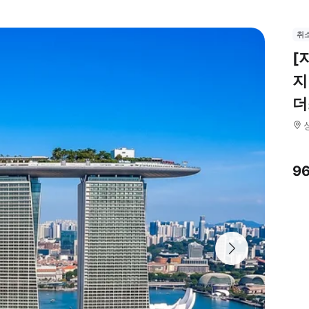
취
[
지
더
9