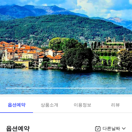
옵션예약
상품소개
이용정보
리뷰
옵션예약
다른날짜