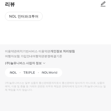
리뷰
NOL 인터파크투어
NOL
별
사
에서
점
진/
작성
높
동
된
은
영
리뷰
순
상
이용약관
위치기반서비스 이용약관
개인정보 처리방침
입니
여행자보험 가입안내
여행약관
분쟁해결기준
다.
(주)놀유니버스 사업자 정보
별
사
NOL
Triple
Interpark Global
점
진/
높
동
(주)놀유니버스
는 일부 상품의 통신판매중개자로서 통신판매의 당사자가 아니므로, 상품의
예약, 이용 및 환불 등 거래와 관련된 의무와 책임은 판매자에게 있으며
은
영
(주)놀유니버스
는 일
체 책임을 지지 않습니다.
순
상