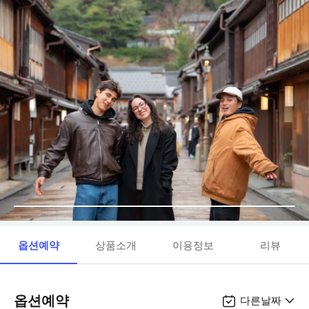
옵션예약
상품소개
이용정보
리뷰
옵션예약
다른날짜