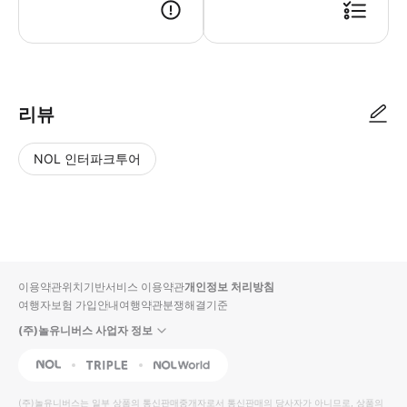
리뷰
NOL 인터파크투어
NOL
별
사
에서
점
진/
작성
높
동
된
은
영
리뷰
순
상
이용약관
위치기반서비스 이용약관
개인정보 처리방침
입니
여행자보험 가입안내
여행약관
분쟁해결기준
다.
(주)놀유니버스 사업자 정보
별
사
NOL
Triple
Interpark Global
점
진/
높
동
(주)놀유니버스
는 일부 상품의 통신판매중개자로서 통신판매의 당사자가 아니므로, 상품의