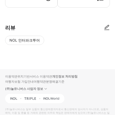
리뷰
NOL 인터파크투어
NOL
별
사
에서
점
진/
작성
높
동
된
은
영
리뷰
순
상
이용약관
위치기반서비스 이용약관
개인정보 처리방침
입니
여행자보험 가입안내
여행약관
분쟁해결기준
다.
(주)놀유니버스 사업자 정보
별
사
NOL
Triple
Interpark Global
점
진/
높
동
(주)놀유니버스
는 일부 상품의 통신판매중개자로서 통신판매의 당사자가 아니므로, 상품의
예약, 이용 및 환불 등 거래와 관련된 의무와 책임은 판매자에게 있으며
은
영
(주)놀유니버스
는 일