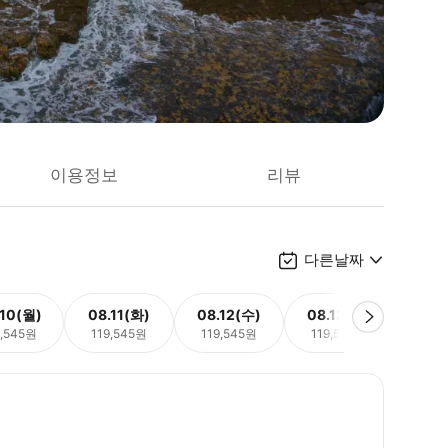
이용정보
리뷰
다른날짜
.10(월)
08.11(화)
08.12(수)
08.13(목)
08.
9,545원
119,545원
119,545원
119,545원