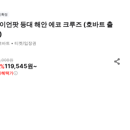
시확정
이언팟 등대 해안 에코 크루즈 (호바트 출
)
호바트
티켓/입장권
,008
원
119,545원~
%
종혜택가