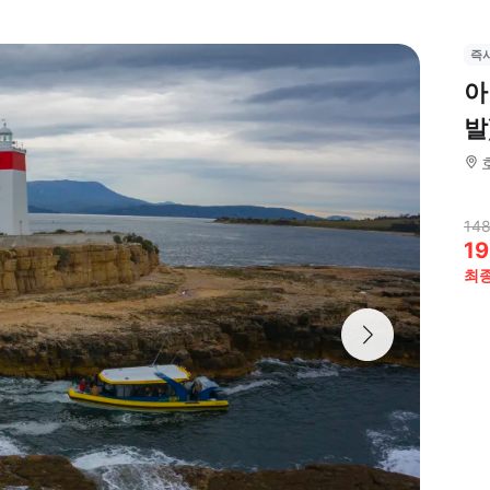
즉
아
발
148
19
최