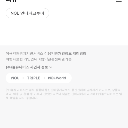
NOL 인터파크투어
NOL
별
사
에서
점
진/
작성
높
동
된
은
영
리뷰
순
상
이용약관
위치기반서비스 이용약관
개인정보 처리방침
입니
여행자보험 가입안내
여행약관
분쟁해결기준
다.
(주)놀유니버스 사업자 정보
별
사
NOL
Triple
Interpark Global
점
진/
높
동
(주)놀유니버스
는 일부 상품의 통신판매중개자로서 통신판매의 당사자가 아니므로, 상품의
예약, 이용 및 환불 등 거래와 관련된 의무와 책임은 판매자에게 있으며
은
영
(주)놀유니버스
는 일
체 책임을 지지 않습니다.
순
상