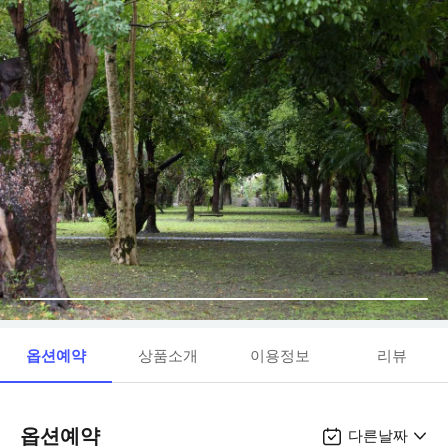
옵션예약
상품소개
이용정보
리뷰
옵션예약
다른날짜