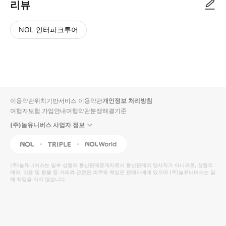
리뷰
NOL 인터파크투어
NOL
별
사
에서
점
진/
작성
높
동
된
은
영
리뷰
순
상
이용약관
위치기반서비스 이용약관
개인정보 처리방침
입니
여행자보험 가입안내
여행약관
분쟁해결기준
다.
(주)놀유니버스 사업자 정보
별
사
NOL
Triple
Interpark Global
점
진/
높
동
(주)놀유니버스
는 일부 상품의 통신판매중개자로서 통신판매의 당사자가 아니므로, 상품의
예약, 이용 및 환불 등 거래와 관련된 의무와 책임은 판매자에게 있으며
은
영
(주)놀유니버스
는 일
체 책임을 지지 않습니다.
순
상