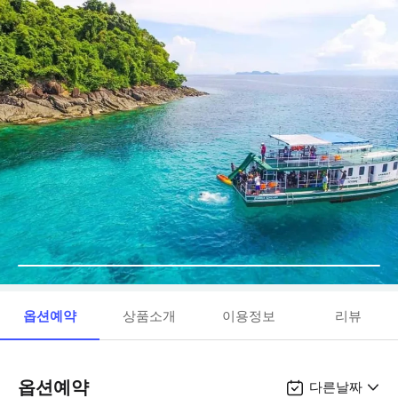
옵션예약
상품소개
이용정보
리뷰
옵션예약
다른날짜