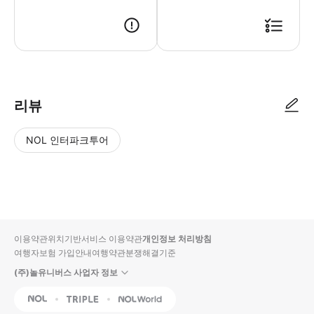
리뷰
NOL 인터파크투어
NOL
별
사
에서
점
진/
작성
높
동
된
은
영
리뷰
순
상
이용약관
위치기반서비스 이용약관
개인정보 처리방침
입니
여행자보험 가입안내
여행약관
분쟁해결기준
다.
(주)놀유니버스 사업자 정보
별
사
NOL
Triple
Interpark Global
점
진/