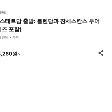
시확정
스테르담 출발: 볼렌담과 잔세스칸스 투어
치즈 포함)
폴렌담
투어
8,260원~