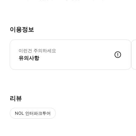
이용정보
체
이런건 주의하세요
유의사항
● 예약접수 후 확정이 되면 이용가능합니다. ● 바우처에 안내된 사용 
리뷰
NOL 인터파크투어
NOL
에서 작성된 리뷰 입니다.
별점 높은순