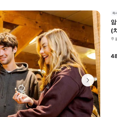
즉
암
(
4