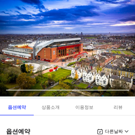
옵션예약
상품소개
이용정보
리뷰
옵션예약
다른날짜