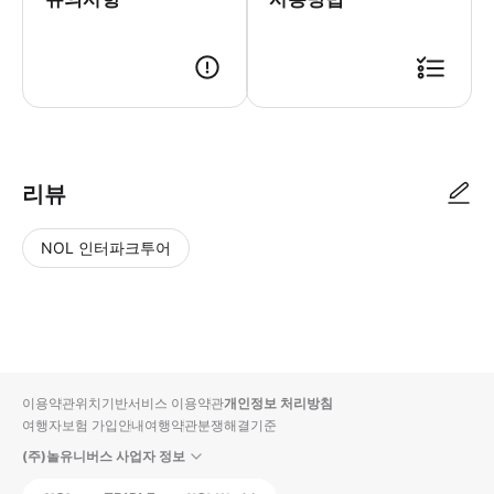
● 예약접수 후 확정이 되면 이용가능합니다. ● 바우처에 안내된 사용 방법
리뷰
NOL 인터파크투어
NOL
별
사
에서
점
진/
작성
높
동
된
은
영
리뷰
순
상
이용약관
위치기반서비스 이용약관
개인정보 처리방침
입니
여행자보험 가입안내
여행약관
분쟁해결기준
다.
(주)놀유니버스 사업자 정보
별
사